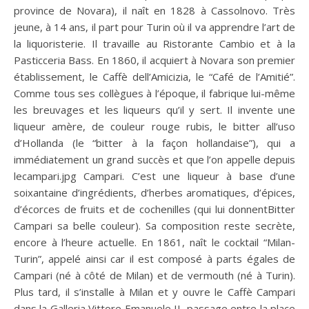
province de Novara), il naît en 1828 à Cassolnovo. Très
jeune, à 14 ans, il part pour Turin où il va apprendre l’art de
la liquoristerie. Il travaille au Ristorante Cambio et à la
Pasticceria Bass. En 1860, il acquiert à Novara son premier
établissement, le Caffè dell’Amicizia, le “Café de l’Amitié”.
Comme tous ses collègues à l’époque, il fabrique lui-même
les breuvages et les liqueurs qu’il y sert. Il invente une
liqueur amère, de couleur rouge rubis, le bitter all’uso
d’Hollanda (le “bitter à la façon hollandaise”), qui a
immédiatement un grand succès et que l’on appelle depuis
lecampari.jpg Campari. C’est une liqueur à base d’une
soixantaine d’ingrédients, d’herbes aromatiques, d’épices,
d’écorces de fruits et de cochenilles (qui lui donnentBitter
Campari sa belle couleur). Sa composition reste secrète,
encore à l’heure actuelle. En 1861, naît le cocktail “Milan-
Turin”, appelé ainsi car il est composé à parts égales de
Campari (né à côté de Milan) et de vermouth (né à Turin).
Plus tard, il s’installe à Milan et y ouvre le Caffè Campari
dans la Galleria Vittore Emanuele II, passage entre la place